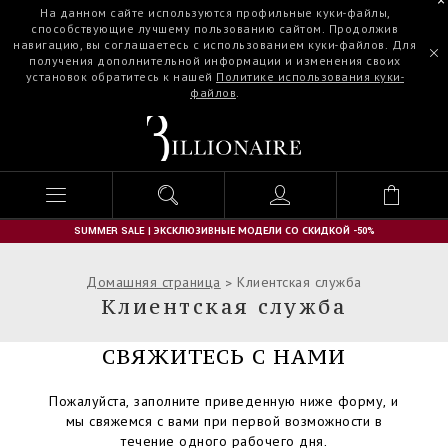
На данном сайте используются профильные куки-файлы,
способствующие лучшему пользованию сайтом. Продолжив
навигацию, вы соглашаетесь с использованием куки-файлов. Для
получения дополнительной информации и изменения своих
установок обратитесь к нашей
Политике использования куки-
файлов
.
B
i
l
l
i
o
n
SUMMER SALE | ЭКСКЛЮЗИВНЫЕ МОДЕЛИ СО СКИДКОЙ -50%
a
i
Домашняя страница
Клиентская служба
r
Клиентская служба
e
СВЯЖИТЕСЬ С НАМИ
Пожалуйста, заполните приведенную ниже форму, и
мы свяжемся с вами при первой возможности в
течение одного рабочего дня.