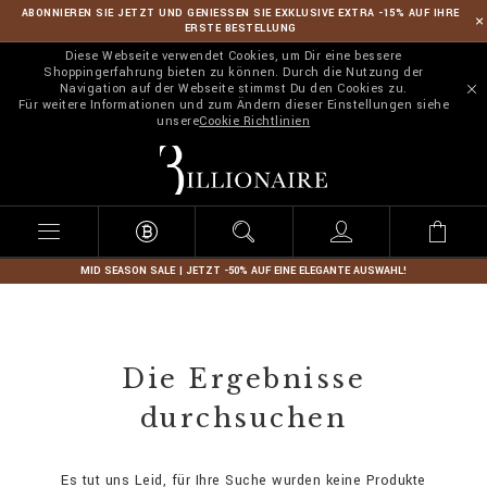
ABONNIEREN SIE JETZT UND GENIESSEN SIE EXKLUSIVE EXTRA -15% AUF IHRE
ERSTE BESTELLUNG
Diese Webseite verwendet Cookies, um Dir eine bessere
Shoppingerfahrung bieten zu können. Durch die Nutzung der
Navigation auf der Webseite stimmst Du den Cookies zu.
Für weitere Informationen und zum Ändern dieser Einstellungen siehe
unsere
Cookie Richtlinien
B
i
l
l
i
o
n
MID SEASON SALE | JETZT -50% AUF EINE ELEGANTE AUSWAHL!
a
i
r
e
Die Ergebnisse
durchsuchen
Es tut uns Leid, für Ihre Suche wurden keine Produkte