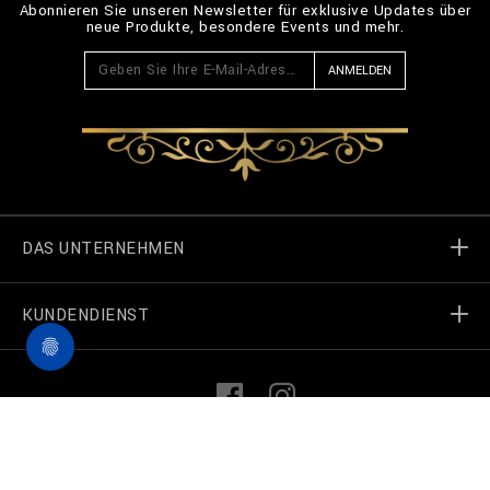
Abonnieren Sie unseren Newsletter für exklusive Updates über
neue Produkte, besondere Events und mehr.
ANMELDEN
DAS UNTERNEHMEN
KUNDENDIENST
Welt von Billionaire
Geschäft finden
Meine Bestellungen
L
F
i
a
n
c
k
e
Treten Sie in Kontakt
Terms und Bedingungen
©
2026
Billionaire Couture — Alle Rechte vorbehalten
e
b
d
o
I
o