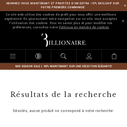
ABONNEZ-VOUS MAINTENANT ET PROFITEZ D’UN EXTRA -15% EXCLUSIF SUR
VOTRE PREMIÈRE COMMANDE
Ce site web utilise des cookies de profil pour vous offrir une meilleure
expérience. En poursuivant votre navigation sur ce site, vous acceptez
l'utilisation des cookies. Pour en savoir plus et pour modifier vos
préférences, consultez notre
Politique en matière de cookies
B
i
l
l
i
o
n
MID SEASON SALE | -50% MAINTENANT SUR UNE SÉLECTION ÉLÉGANTE!
a
i
r
e
Résultats de la recherche
Désolés, aucun produit ne correspond à votre recherche: