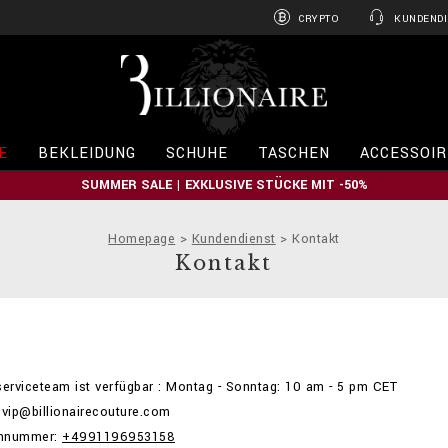
CRYPTO
KUNDENDI
B
i
l
l
i
E
BEKLEIDUNG
SCHUHE
TASCHEN
ACCESSOIR
o
n
SUMMER SALE | EXKLUSIVE STÜCKE MIT -50%
a
i
r
Homepage
Kundendienst
Kontakt
e
Kontakt
erviceteam ist verfügbar : Montag - Sonntag: 10 am - 5 pm CET
 vip@billionairecouture.com
onnummer:
+4991196953158