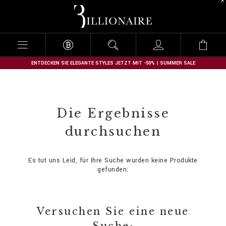
B
i
l
l
i
o
n
ENTDECKEN SIE ELEGANTE STYLES JETZT MIT -50% | SUMMER SALE
a
i
r
e
Die Ergebnisse
durchsuchen
Es tut uns Leid, für Ihre Suche wurden keine Produkte
gefunden:
Versuchen Sie eine neue