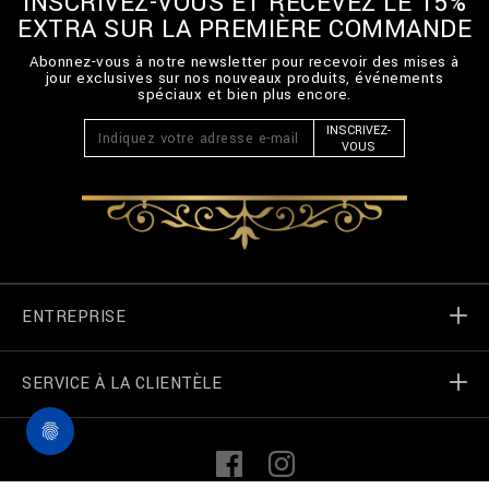
INSCRIVEZ-VOUS ET RECEVEZ LE 15%
EXTRA SUR LA PREMIÈRE COMMANDE
Abonnez-vous à notre newsletter pour recevoir des mises à
jour exclusives sur nos nouveaux produits, événements
spéciaux et bien plus encore.
INSCRIVEZ-
VOUS
ENTREPRISE
SERVICE À LA CLIENTÈLE
Monde de Billionaire
Localizateur de magasin
Mes commandes
L
F
i
a