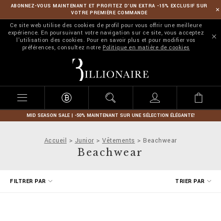
ABONNEZ-VOUS MAINTENANT ET PROFITEZ D’UN EXTRA -15% EXCLUSIF SUR
VOTRE PREMIÈRE COMMANDE
Ce site web utilise des cookies de profil pour vous offrir une meilleure
expérience. En poursuivant votre navigation sur ce site, vous acceptez
l'utilisation des cookies. Pour en savoir plus et pour modifier vos
préférences, consultez notre
Politique en matière de cookies
B
i
l
l
i
o
n
MID SEASON SALE | -50% MAINTENANT SUR UNE SÉLECTION ÉLÉGANTE!
a
i
Accueil
Junior
Vêtements
Beachwear
r
Beachwear
e
A
FILTRER PAR
TRIER PAR
f
f
i
n
e