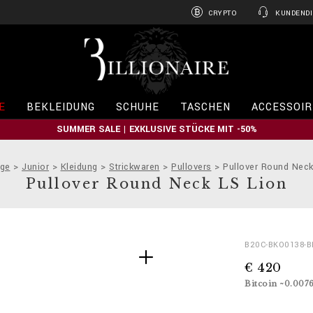
CRYPTO
KUNDENDI
B
i
l
l
i
E
BEKLEIDUNG
SCHUHE
TASCHEN
ACCESSOIR
o
n
SUMMER SALE | EXKLUSIVE STÜCKE MIT -50%
a
i
r
ge
Junior
Kleidung
Strickwaren
Pullovers
Pullover Round Neck
e
Pullover Round Neck LS Lion
D
h
B20C-BKO0138-
e
t
€ 420
t
t
a
p
Bitcoin ~0.007
i
s
l
: