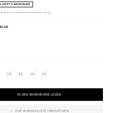
EN KRYPTO-WÄHRUNGEN
D BEARBEITUNGSGEBÜHREN INBEGRIFFEN
BLUE
10
12
14
16
IN DEN WARENKORB LEGEN
ZUR WUNSCHLISTE HINZUFÜGEN