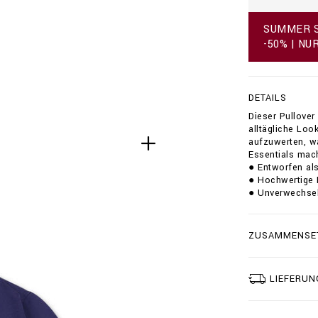
d
e
SUMMER S
/
-50% | NU
p
u
l
l
DETAILS
o
v
Dieser Pullover
e
alltägliche Loo
r
aufzuwerten, wa
-
Essentials mach
r
● Entworfen als
o
● Hochwertige K
u
● Unverwechselb
n
d
-
ZUSAMMENSE
n
e
c
k
LIEFERUN
-
l
s