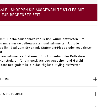
ALE | SHOPPEN SIE AUSGEWÄHLTE STYLES MIT
R FÜR BEGRENZTE ZEIT
 mit Rundhalsausschnitt von ls lion wurde entworfen, um
ks mit einer selbstbewussten und raffinierten Attitüde
s ihn ideal zum Stylen mit Statement-Pieces oder reduzierten
t.
 ein raffiniertes Statement-Stück innerhalb der Kollektion.
onstruktion für ein erstklassiges Aussehen und Gefühl.
are Designdetails, die das tägliche Styling aufwerten.
TZUNG
G & RETOUREN