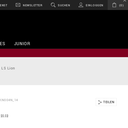
ENST
NEWSLETTER
SUCHEN
EINLOGGEN
0
ES
JUNIOR
 LS Lion
BKN004N_14
TEILEN
62152