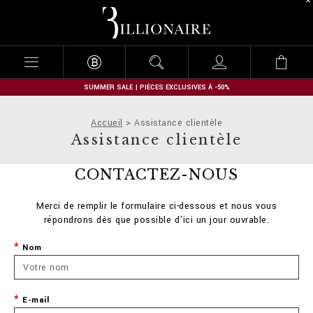
B
i
l
l
i
o
n
SUMMER SALE | PIÈCES EXCLUSIVES À -50%
a
i
Accueil
Assistance clientèle
r
Assistance clientèle
e
CONTACTEZ-NOUS
Merci de remplir le formulaire ci-dessous et nous vous
répondrons dès que possible d'ici un jour ouvrable.
Nom
E-mail