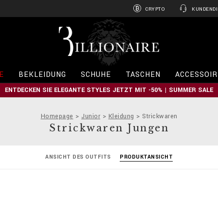
CRYPTO
KUNDENDI
B
i
l
l
i
E
BEKLEIDUNG
SCHUHE
TASCHEN
ACCESSOIR
o
n
ENTDECKEN SIE ELEGANTE STYLES JETZT MIT -50% | SUMMER SALE
a
i
r
Homepage
Junior
Kleidung
Strickwaren
e
Strickwaren Jungen
ANSICHT DES OUTFITS
PRODUKTANSICHT