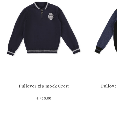
s
e
f
i
l
t
e
r
n
n
a
c
h
:
Pullover zip mock Crest
Pullove
€ 450,00