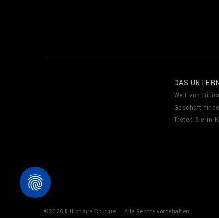
DAS UNTER
Welt von Billio
Geschäft find
Treten Sie in 
©
2026
Billionaire Couture — Alle Rechte vorbehalten