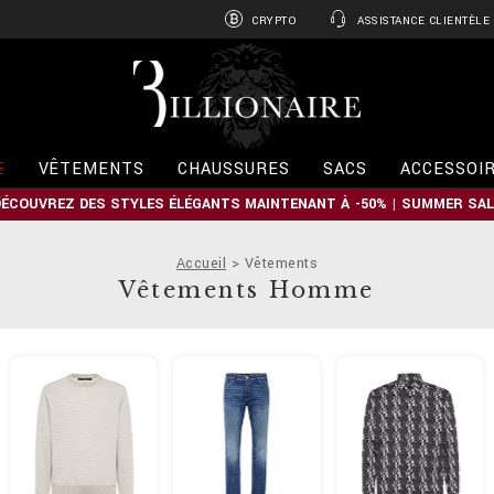
CRYPTO
ASSISTANCE CLIENTÈLE
B
i
l
l
i
E
VÊTEMENTS
CHAUSSURES
SACS
ACCESSOI
o
n
DÉCOUVREZ DES STYLES ÉLÉGANTS MAINTENANT À -50% | SUMMER SAL
a
i
r
Accueil
Vêtements
e
Vêtements Homme