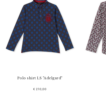
s
e
f
i
l
t
e
r
n
n
a
c
h
:
Polo shirt LS "Adelgard"
€ 210,00