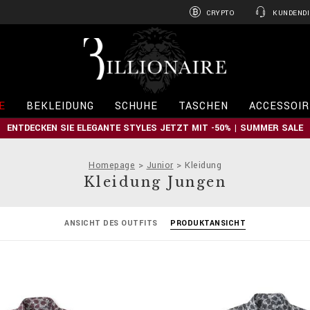
CRYPTO
KUNDENDI
B
i
l
l
i
E
BEKLEIDUNG
SCHUHE
TASCHEN
ACCESSOIR
o
n
ENTDECKEN SIE ELEGANTE STYLES JETZT MIT -50% | SUMMER SALE
a
i
r
Homepage
Junior
Kleidung
e
Kleidung Jungen
ANSICHT DES OUTFITS
PRODUKTANSICHT