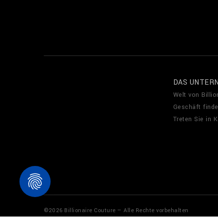
DAS UNTER
Welt von Billio
Geschäft find
Treten Sie in 
©
2026
Billionaire Couture — Alle Rechte vorbehalten