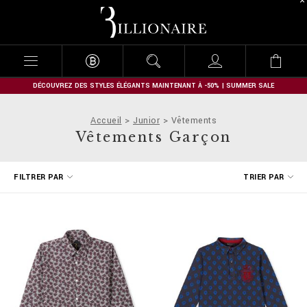
B
i
l
l
i
o
n
DÉCOUVREZ DES STYLES ÉLÉGANTS MAINTENANT À -50% | SUMMER SALE
a
i
Accueil
Junior
Vêtements
r
Vêtements Garçon
e
A
FILTRER PAR
TRIER PAR
f
f
i
n
e
r
v
o
s
r
é