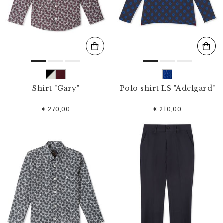
s
u
l
t
a
t
s
p
a
r
Shirt "Gary"
Polo shirt LS "Adelgard"
:
€ 270,00
€ 210,00