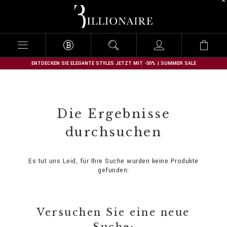
B
i
l
l
i
o
n
ENTDECKEN SIE ELEGANTE STYLES JETZT MIT -50% | SUMMER SALE
a
i
r
e
Die Ergebnisse
durchsuchen
Es tut uns Leid, für Ihre Suche wurden keine Produkte
gefunden:
Versuchen Sie eine neue