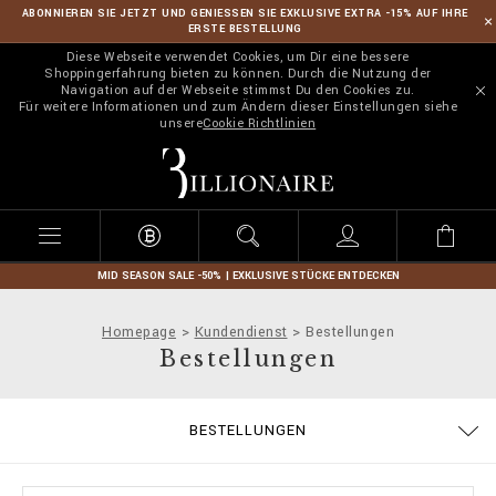
ABONNIEREN SIE JETZT UND GENIESSEN SIE EXKLUSIVE EXTRA -15% AUF IHRE
ERSTE BESTELLUNG
Diese Webseite verwendet Cookies, um Dir eine bessere
Shoppingerfahrung bieten zu können. Durch die Nutzung der
Navigation auf der Webseite stimmst Du den Cookies zu.
Für weitere Informationen und zum Ändern dieser Einstellungen siehe
unsere
Cookie Richtlinien
B
i
l
l
i
o
n
MID SEASON SALE -50% | EXKLUSIVE STÜCKE ENTDECKEN
a
i
Homepage
Kundendienst
Bestellungen
r
Bestellungen
e
BESTELLUNGEN
ALLGEMEINE GESCHÄFTSBEDINGUNGEN
LIEFERUNG UND RÜCKSENDUNG
DATENSCHUTZBESTIMMUNGEN
GRÖSSENTABELLE
ZAHLUNGSARTEN
COOKIE POLICY
IMPRESSUM
STOP FAKE
LIEFERUNG
KONTAKT
FAQ