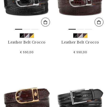
l
t
e
r
n
n
a
c
h
:
Leather Belt Crocco
Leather Belt Crocco
€ 550,00
€ 550,00