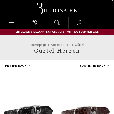
B
i
l
l
i
o
n
ENTDECKEN SIE ELEGANTE STYLES JETZT MIT -50% | SUMMER SALE
a
i
Homepage
Accessoires
Gürtel
r
Gürtel Herren
e
E
FILTERN NACH
SORTIEREN NACH
r
g
e
b
n
i
s
s
e
f
i