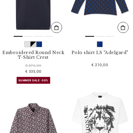
l
t
e
r
n
n
a
c
h
:
Embroidered Round Neck
Polo shirt LS "Adelgard"
T-Shirt Crest
€ 210,00
€ 670,00
€ 335,00
SUMMER SALE -50%