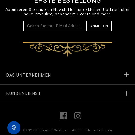
ERSTE BESTELLUNG
Abonnieren Sie unseren Newsletter für exklusive Updates über
neue Produkte, besondere Events und mehr.
ANMELDEN
DAS UNTERNEHMEN
KUNDENDIENST
Welt von Billionaire
Geschäft finden
Meine Bestellungen
L
F
i
a
n
c
k
e
Treten Sie in Kontakt
Terms und Bedingungen
©
2026
Billionaire Couture — Alle Rechte vorbehalten
e
b