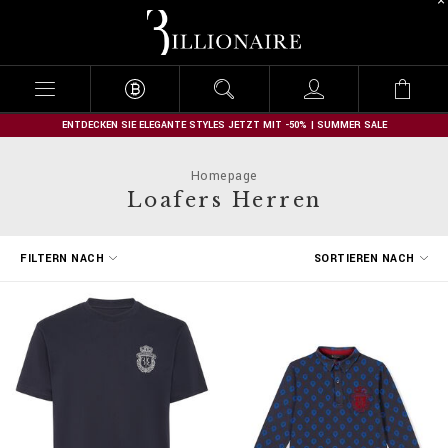
B
i
l
l
i
o
n
ENTDECKEN SIE ELEGANTE STYLES JETZT MIT -50% | SUMMER SALE
a
i
Homepage
r
Loafers Herren
e
E
FILTERN NACH
SORTIEREN NACH
r
g
e
b
n
i
s
s
e
f
i