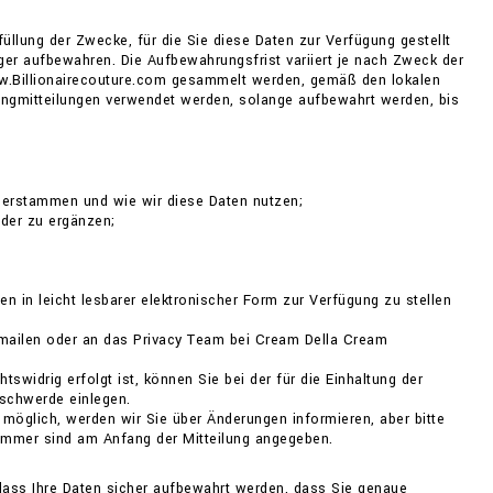
üllung der Zwecke, für die Sie diese Daten zur Verfügung gestellt
änger aufbewahren. Die Aufbewahrungsfrist variiert je nach Zweck der
ww.Billionairecouture.com gesammelt werden, gemäß den lokalen
ingmitteilungen verwendet werden, solange aufbewahrt werden, bis
herstammen und wie wir diese Daten nutzen;
oder zu ergänzen;
 in leicht lesbarer elektronischer Form zur Verfügung zu stellen
 mailen oder an das Privacy Team bei Cream Della Cream
widrig erfolgt ist, können Sie bei der für die Einhaltung der
schwerde einlegen.
möglich, werden wir Sie über Änderungen informieren, aber bitte
nummer sind am Anfang der Mitteilung angegeben.
dass Ihre Daten sicher aufbewahrt werden, dass Sie genaue