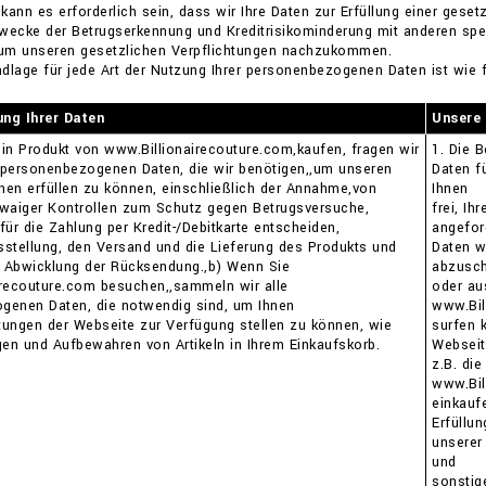
h kann es erforderlich sein, dass wir Ihre Daten zur Erfüllung einer ges
wecke der Betrugserkennung und Kreditrisikominderung mit anderen spez
um unseren gesetzlichen Verpflichtungen nachzukommen.
dlage für jede Art der Nutzung Ihrer personenbezogenen Daten ist wie f
ng Ihrer Daten
Unsere 
in Produkt von www.Billionairecouture.com,kaufen, fragen wir
1. Die 
 personenbezogenen Daten, die wir benötigen,,um unseren
Daten fü
hnen erfüllen zu können, einschließlich der Annahme,von
Ihnen
twaiger Kontrollen zum Schutz gegen Betrugsversuche,
frei, Ih
 für die Zahlung per Kredit-/Debitkarte entscheiden,
angefor
stellung, den Versand und die Lieferung des Produkts und
Daten w
e Abwicklung der Rücksendung.,b) Wenn Sie
abzusch
irecouture.com besuchen,,sammeln wir alle
oder au
genen Daten, die notwendig sind, um Ihnen
www.Bil
stungen der Webseite zur Verfügung stellen zu können, wie
surfen 
gen und Aufbewahren von Artikeln in Ihrem Einkaufskorb.
Webseit
z.B. di
www.Bil
einkauf
Erfüllun
unserer
und
sonstig