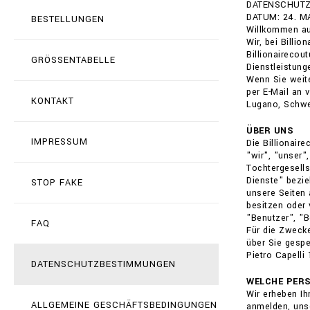
DATENSCHUTZE
DATUM: 24. M
BESTELLUNGEN
Willkommen auf
Wir, bei Billi
Billionairecou
GRÖSSENTABELLE
Dienstleistun
Wenn Sie weit
per E-Mail an 
KONTAKT
Lugano, Schwei
ÜBER UNS
IMPRESSUM
Die Billionai
"wir", "unser"
Tochtergesells
Dienste" bezie
STOP FAKE
unsere Seiten 
besitzen oder 
"Benutzer", "Be
FAQ
Für die Zwecke
über Sie gespe
Pietro Capelli
DATENSCHUTZBESTIMMUNGEN
WELCHE PER
Wir erheben Ih
ALLGEMEINE GESCHÄFTSBEDINGUNGEN
anmelden, uns