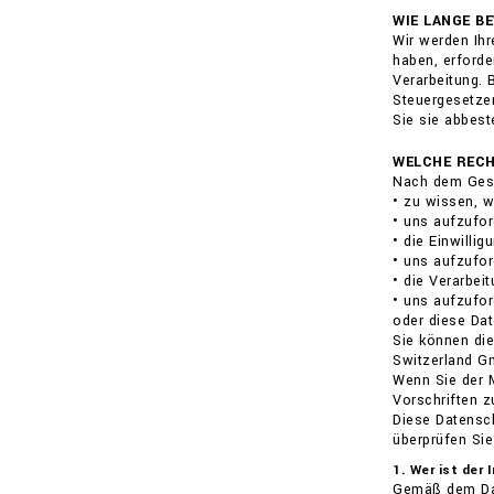
WIE LANGE B
Wir werden Ihr
haben, erforde
Verarbeitung.
Steuergesetzen
Sie sie abbeste
WELCHE RECH
Nach dem Gese
• zu wissen, 
• uns aufzufor
• die Einwilli
• uns aufzufor
• die Verarbei
• uns aufzufor
oder diese Dat
Sie können die
Switzerland Gm
Wenn Sie der M
Vorschriften 
Diese Datensch
überprüfen Sie
1. Wer ist der
Gemäß dem Dat