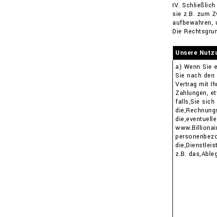
IV. Schließlic
sie z.B. zum Z
aufbewahren, 
Die Rechtsgrun
Unsere Nutzu
a) Wenn Sie e
Sie nach den
Vertrag mit I
Zahlungen, e
falls,Sie sich
die,Rechnungs
die,eventuell
www.Billiona
personenbezo
die,Dienstlei
z.B. das,Able