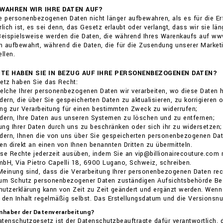
EWAHREN WIR IHRE DATEN AUF?
e personenbezogenen Daten nicht länger aufbewahren, als es für die Erf
rlich ist, es sei denn, das Gesetz erlaubt oder verlangt, dass wir sie l
 Beispielsweise werden die Daten, die während Ihres Warenkaufs auf w
 aufbewahrt, während die Daten, die für die Zusendung unserer Market
llen.
TE HABEN SIE IN BEZUG AUF IHRE PERSONENBEZOGENEN DATEN?
tz haben Sie das Recht:
welche Ihrer personenbezogenen Daten wir verarbeiten, wo diese Daten 
dern, die über Sie gespeicherten Daten zu aktualisieren, zu korrigieren 
gung zur Verarbeitung für einen bestimmten Zweck zu widerrufen;
dern, Ihre Daten aus unseren Systemen zu löschen und zu entfernen;
tung Ihrer Daten durch uns zu beschränken oder sich ihr zu widersetzen;
dern, Ihnen die von uns über Sie gespeicherten personenbezogenen Daten
en direkt an einen von Ihnen benannten Dritten zu übermitteln.
se Rechte jederzeit ausüben, indem Sie an vip@billionairecouture.com
bH, Via Pietro Capelli 18, 6900 Lugano, Schweiz, schreiben.
einung sind, dass die Verarbeitung Ihrer personenbezogenen Daten rechts
zum Schutz personenbezogener Daten zuständigen Aufsichtsbehörde Be
utzerklärung kann von Zeit zu Zeit geändert und ergänzt werden. Wenn 
 den Inhalt regelmäßig selbst. Das Erstellungsdatum und die Versions
 Inhaber der Datenverarbeitung?
enschutzgesetz ist der Datenschutzbeauftragte dafür verantwortlich, 