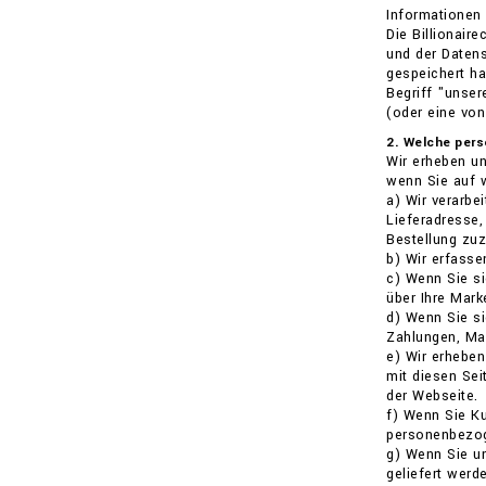
Informationen 
Die Billionai
und der Datens
gespeichert ha
Begriff "unser
(oder eine von
2. Welche per
Wir erheben un
wenn Sie auf 
a) Wir verarbe
Lieferadresse,
Bestellung zuz
b) Wir erfasse
c) Wenn Sie si
über Ihre Mark
d) Wenn Sie si
Zahlungen, Mar
e) Wir erheben
mit diesen Se
der Webseite.
f) Wenn Sie Ku
personenbezoge
g) Wenn Sie un
geliefert werd