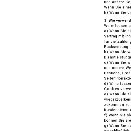
und andere Kon
Wenn Sie einen
h) Wenn Sie u
3. Wie verwen
Wir erfassen 
a) Wenn Sie ei
Vertrag mit Ih
für die Zahlun
Rücksendung.
b) Wenn Sie w
Dienstleistung
c) Wenn Sie w
und unsere Wer
Besuche, Produ
Seiteninterakt
d) Wir erfasse
Cookies verwen
e) Wenn Sie si
wiederzuerkenn
zukommen zu la
Kundendienst a
f) Wenn Sie si
können Sie sie
g) Wenn Sie au