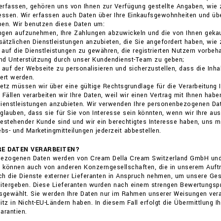
 erfassen, gehören uns von Ihnen zur Verfügung gestellte Angaben, wie 
sen. Wir erfassen auch Daten über Ihre Einkaufsgewohnheiten und über
ben. Wir benutzen diese Daten um:
ungen aufzunehmen, Ihre Zahlungen abzuwickeln und die von Ihnen gekauft
usätzlichen Dienstleistungen anzubieten, die Sie angefordert haben, wie 
f auf die Dienstleistungen zu gewähren, die registrierten Nutzern vorbe
und Unterstützung durch unser Kundendienst-Team zu geben;
 auf der Webseite zu personalisieren und sicherzustellen, dass die Inha
ert werden.
z müssen wir über eine gültige Rechtsgrundlage für die Verarbeitung I
 Fällen verarbeiten wir Ihre Daten, weil wir einen Vertrag mit Ihnen habe
Dienstleistungen anzubieten. Wir verwenden Ihre personenbezogenen Dat
glauben, dass sie für Sie von Interesse sein könnten, wenn wir Ihre a
estehender Kunde sind und wir ein berechtigtes Interesse haben, uns mi
ebs- und Marketingmitteilungen jederzeit abbestellen.
RE DATEN VERARBEITEN?
bezogenen Daten werden von Cream Della Cream Switzerland GmbH und Phi
d können auch von anderen Konzerngesellschaften, die in unserem Auftr
h die Dienste externer Lieferanten in Anspruch nehmen, um unsere Ges
itergeben. Diese Lieferanten wurden nach einem strengen Bewertungspro
ewählt. Sie werden Ihre Daten nur im Rahmen unserer Weisungen verarb
itz in Nicht-EU-Ländern haben. In diesem Fall erfolgt die Übermittlung 
arantien.