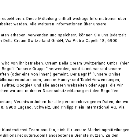
 respektieren. Diese Mitteilung enthält wichtige Informationen über
beitet werden. Alle weiteren Informationen über unsere
aten erheben, verwenden und speichern, können Sie uns jederzeit
am Della Cream Switzerland GmbH, Via Pietro Capelli 18, 6900
wird von ihr betrieben. Cream Della Cream Switzerland GmbH (hier
den Begriff "unsere Gruppe" verwenden, sind damit wir und unsere
ften (oder eine von ihnen) gemeint. Der Begriff "unsere Online-
 Billionairecouture.com, unsere Handy- und Tablet-Anwendungen,
 Twitter, Google+ und alle anderen Webseiten oder Apps, die wir
ehen wir uns in dieser Datenschutzerklärung mit den Begriffen
eitung Verantwortlichen für alle personenbezogenen Daten, die wir
8, 6900 Lugano, Schweiz, und Philipp Plein International AG, Via
 Kundendienst-Team anrufen, sich für unsere Marketingmitteilungen
.Billionairecouture.com) angebotenen Dienste nutzen. Zu den