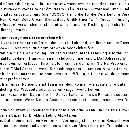
darüber erhalten, wie Ihre Daten verwendet werden und dass Ihre Recht
recouture.com-Webseite gehört Cream Della Cream Switzerland GmbH und
chutzgrundverordnung (die "DSGVO") sind die für die Verarbeitung Vera
ben, Cream Della Cream Switzerland GmbH (hier "wir", "unser", "uns" gen
e Gruppe" verwenden, sind damit wir und unsere Tochtergesellschaften,
 ihnen) gemeint.
sonenbezogenen Daten erheben wir?
d verarbeiten nur die Daten, die erforderlich sind, um Ihnen unsere Di
www.Billionairecouture.com browsen oder einkaufen:
iten die für die Abwicklung und den Versand Ihrer Bestellung erforde
 Zahlungsdaten, Handynummer, Telefonnummer und E-Mail-Adresse. Wir e
usenden; wir erfassen Ihre Telefonnummer, damit wir Sie bei Problemen
n Ihre E-Mail-Adresse, wenn Sie sich registrieren, um den Newsletter zu 
ch ein Billionairecouture.com-Account eröffnen, erfassen wir Ihren Nam
etingpräferenzen.
ch an unser Kundendienst-Team wenden, können wir zusätzliche Daten sa
keting, der Webseite oder anderen Fragen weiterhelfen.
 und verarbeiten Daten über Ihr Surfverhalten auf www.Billionairecoutur
iten umgehen. Wenn Sie ein Account angemeldet haben, sammeln wir Bro
nde von www.Billionairecouture.com sind oder wenn Sie uns Ihre Einwilli
nen Daten für Direktmarketing-Aktivitäten.
s Daten einer anderen Person zur Verfügung stellen - zum Beispiel, we
en soll - erheben und verarbeiten wir die zur Abwicklung der Transakt