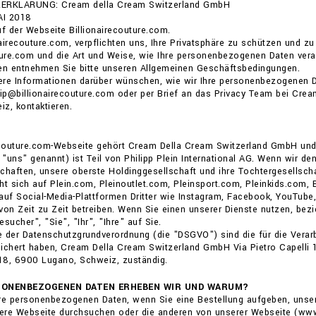
RKLÄRUNG: Cream della Cream Switzerland GmbH
AI 2018
 der Webseite Billionairecouture.com.
onairecouture.com, verpflichten uns, Ihre Privatsphäre zu schützen und zu
ture.com und die Art und Weise, wie Ihre personenbezogenen Daten verar
gen entnehmen Sie bitte unseren Allgemeinen Geschäftsbedingungen.
ere Informationen darüber wünschen, wie wir Ihre personenbezogenen D
vip@billionairecouture.com oder per Brief an das Privacy Team bei Cre
z, kontaktieren.
recouture.com-Webseite gehört Cream Della Cream Switzerland GmbH und 
, "uns" genannt) ist Teil von Philipp Plein International AG. Wenn wir 
chaften, unsere oberste Holdinggesellschaft und ihre Tochtergesellscha
ht sich auf Plein.com, Pleinoutlet.com, Pleinsport.com, Pleinkids.com,
auf Social-Media-Plattformen Dritter wie Instagram, Facebook, YouTube,
von Zeit zu Zeit betreiben. Wenn Sie einen unserer Dienste nutzen, bezi
sucher", "Sie", "Ihr", "Ihre" auf Sie.
 der Datenschutzgrundverordnung (die "DSGVO") sind die für die Verarb
ichert haben, Cream Della Cream Switzerland GmbH Via Pietro Capelli 1
 18, 6900 Lugano, Schweiz, zuständig.
SONENBEZOGENEN DATEN ERHEBEN WIR UND WARUM?
re personenbezogenen Daten, wenn Sie eine Bestellung aufgeben, unser
ere Webseite durchsuchen oder die anderen von unserer Webseite (www