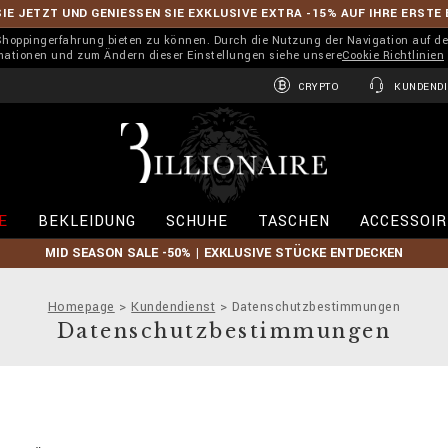
IE JETZT UND GENIESSEN SIE EXKLUSIVE EXTRA -15% AUF IHRE ERSTE
 Shoppingerfahrung bieten zu können. Durch die Nutzung der Navigation auf de
rmationen und zum Ändern dieser Einstellungen siehe unsere
Cookie Richtlinien
CRYPTO
KUNDENDI
B
i
l
l
i
E
BEKLEIDUNG
SCHUHE
TASCHEN
ACCESSOIR
o
n
MID SEASON SALE -50% | EXKLUSIVE STÜCKE ENTDECKEN
a
i
r
Homepage
Kundendienst
Datenschutzbestimmungen
e
Datenschutzbestimmungen