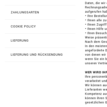
Daten, die wir
Rechnungsadres
aufgerufen ha
ZAHLUNGSARTEN
• Ihre Bestell
• Ihnen alle z
• Ihnen Zugrif
COOKIE POLICY
• Ihnen Hilfe 
• Ihren Besuch
Weise präsenti
LIEFERUNG
Nach dem Geset
In den meisten
angeforderte 
LIEFERUNG UND RÜCKSENDUNG
von denen wir 
wenn Sie ein b
unseren Vertri
WER WIRD IH
Ihre personen
verarbeitet un
Wir können auc
Lieferanten we
Kompetenz ausg
können ihren S
gesetzlichen G