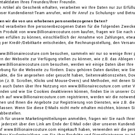
taktdaten Ihres Freundes/Ihrer Freundin.
 Artikel als Geschenk erhalten, verarbeiten wir Ihre Daten nur zur Erfül
nser Kundendienst-Team anrufen, wird Ihr Anruf zu Schulungs- und Bet
den wir die von uns erhobenen personenbezogenen Daten?
und verarbeiten Ihre personenbezogenen Daten für die folgenden Zwecke
n Produkt von www.Billionairecouture.com kaufen, fragen wir Sie nach
nen erfüllen zu können, einschließlich der Annahme von Zahlungen, etwa
g per Kredit-/Debitkarte entscheiden, die Rechnungsstellung, den Versa
ww.Billionairecouture.com besuchen, sammeln wir nur so wenige Ihrer
en der Webseite zur Verfügung stellen zu können, wie z.B. das Ablegen 
ww.Billionairecouture.com besuchen, werden wir einige Daten über Ihr
bung für die Webseite zu fördern. Dazu gehören Daten darüber, wie Si
kte, die Sie angesehen oder gesucht haben, Seitenreaktionszeiten, Dow
ion (z. B. Scrollen, Klicks und Mouse-Overs) und Methoden, mit denen Si
n auch Daten über Ihre Nutzung von www.Billionairecouture.com unter 
den und wie Sie Cookies deaktivieren können, finden Sie in unserer Coo
ch auf www.Billionairecouture.com registrieren, werden wir die notwe
en und Ihnen die Angebote zur Registrierung von Diensten, wie z.B. di
ssen. Wenn Sie diese E-Mails nicht mehr erhalten möchten, können Sie
bbestellen.
ch für unsere Marketingmitteilungen anmelden, fragen wir Sie nach Ihrer
 jederzeit über den Link am Ende der E-Mail oder über unseren Kundendi
f www.Billionairecouture.com eingekauft haben, verwenden wir die per