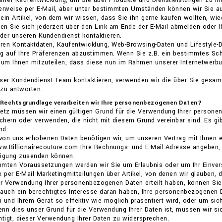
 Ihrer Kaufentwicklung, um Sie über Produkte und Dienstleistungen zu in
erweise per E-Mail, aber unter bestimmten Umständen können wir Sie au
ein Artikel, von dem wir wissen, dass Sie ihn gerne kaufen wollten, wie
n Sie sich jederzeit über den Link am Ende der E-Mail abmelden oder 
oder unseren Kundendienst kontaktieren.
eren Kontaktdaten, Kaufentwicklung, Web-Browsing-Daten und Lifestyle-
ng auf Ihre Präferenzen abzustimmen. Wenn Sie z.B. ein bestimmtes Sch
, um Ihnen mitzuteilen, dass diese nun im Rahmen unserer Internetwer
nser Kundendienst-Team kontaktieren, verwenden wir die über Sie gesa
 zu antworten.
 Rechtsgrundlage verarbeiten wir Ihre personenbezogenen Daten?
tz müssen wir einen gültigen Grund für die Verwendung Ihrer personen
hern oder verwenden, die nicht mit diesem Grund vereinbar sind. Es gi
nd:
 von uns erhobenen Daten benötigen wir, um unseren Vertrag mit Ihnen 
ww.Billionairecouture.com Ihre Rechnungs- und E-Mail-Adresse angeben, 
tigung zusenden können.
immten Voraussetzungen werden wir Sie um Erlaubnis oder um Ihr Einver
e per E-Mail Marketingmitteilungen über Artikel, von denen wir glauben,
ur Verwendung Ihrer personenbezogenen Daten erteilt haben, können Sie 
n auch ein berechtigtes Interesse daran haben, Ihre personenbezogenen 
 und Ihrem Gerät so effektiv wie möglich präsentiert wird, oder um sich
Wenn dies unser Grund für die Verwendung Ihrer Daten ist, müssen wir si
htigt, dieser Verwendung Ihrer Daten zu widersprechen.