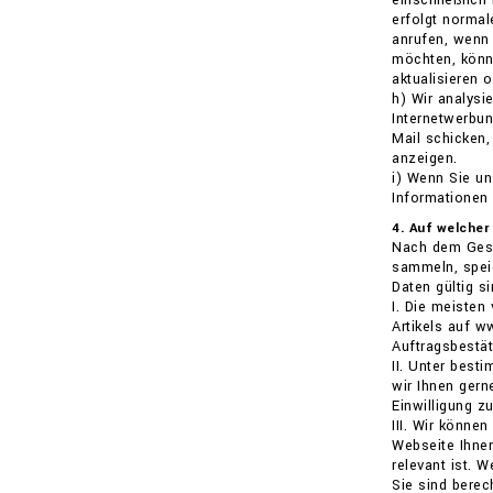
einschließlich
erfolgt normal
anrufen, wenn 
möchten, könne
aktualisieren 
h) Wir analysi
Internetwerbu
Mail schicken
anzeigen.
i) Wenn Sie u
Informationen
4. Auf welcher
Nach dem Gese
sammeln, speic
Daten gültig si
I. Die meisten
Artikels auf w
Auftragsbestä
II. Unter best
wir Ihnen gern
Einwilligung z
III. Wir könne
Webseite Ihnen
relevant ist. 
Sie sind berec