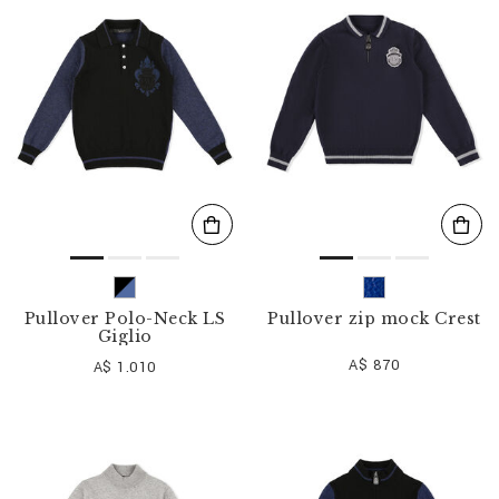
r
v
o
s
r
é
s
u
l
t
a
t
s
p
a
r
Pullover Polo-Neck LS
Pullover zip mock Crest
:
Giglio
A$ 870
A$ 1.010