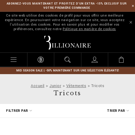
ABONNEZ-VOUS MAINTENANT ET PROFITEZ D’UN EXTRA -15% EXCLUSIF SUR
VOTRE PREMIÈRE COMMANDE
Ce site web utilise des cookies de profil pour vous offrir une meilleure
expérience. En poursuivant votre navigation sur ce site, vous acceptez
l'utilisation des cookies. Pour en savoir plus et pour modifier vos
préférences, consultez notre
Politique en matière de cookies
B
i
l
l
i
o
n
MID SEASON SALE | -50% MAINTENANT SUR UNE SÉLECTION ÉLÉGANTE!
a
i
Accueil
Junior
Vêtements
Tricots
r
Tricots
e
A
FILTRER PAR
TRIER PAR
f
f
i
n
e