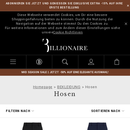
ABONNIEREN SIE JETZT UND GENIESSEN SIE EXKLUSIVE EXTRA -15% AUF IHRE
ERSTE BESTELLUNG
Diese Webseite verwendet Cookies, um Dir eine bessere
Shoppingerfahrung bieten zu können. Durch die Nutzung der
Navigation auf der Webseite stimmst Du den Cookies zu.
Für weitere Informationen und zum Ändern dieser Einstellungen siehe
unsere
Cookie Richtlinien
B
i
l
l
i
o
n
MID SEASON SALE | JETZT -50% AUF EINE ELEGANTE AUSWAHL!
a
i
Homepage
BEKLEIDUNG
Hosen
r
Hosen
e
E
FILTERN NACH
SORTIEREN NACH
r
g
e
b