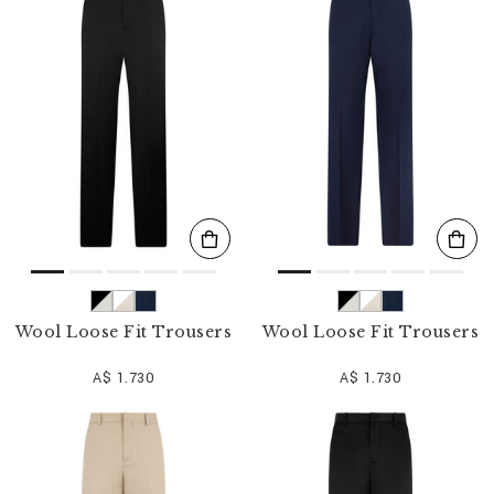
n
i
s
s
e
f
i
l
t
e
r
n
n
a
c
h
:
Wool Loose Fit Trousers
Wool Loose Fit Trousers
A$ 1.730
A$ 1.730