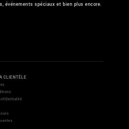
ts, événements spéciaux et bien plus encore.
A CLIENTÈLE
es
itions
nfidentialité
tours
quentes