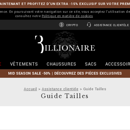
INTENANT ET PROFITEZ D’UN EXTRA -15% EXCLUSIF SUR VOTRE PRE
ience. En poursuivant votre navigation sur ce site, vous acceptez l'utilisation d
consultez notre
Politique en matière de cookies
CRYPTO
ASSISTANCE CLIENTÈLE
B
i
l
l
i
E
VÊTEMENTS
CHAUSSURES
SACS
ACCESSOI
o
n
MID SEASON SALE -50% | DÉCOUVREZ DES PIÈCES EXCLUSIVES
a
i
r
Accueil
Assistance clientèle
Guide Tailles
e
Guide Tailles