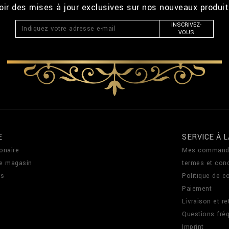
ir des mises à jour exclusives sur nos nouveaux produi
INSCRIVEZ-
VOUS
E
SERVICE À L
onaire
Mes command
de magasin
termes et cond
us
Politique de co
Paiement
Livraison et re
Questions fré
Imprint