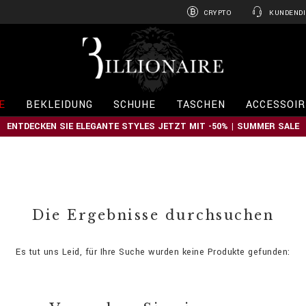
CRYPTO
KUNDENDI
B
i
l
l
i
E
BEKLEIDUNG
SCHUHE
TASCHEN
ACCESSOIR
o
n
ENTDECKEN SIE ELEGANTE STYLES JETZT MIT -50% | SUMMER SALE
a
i
r
e
Die Ergebnisse durchsuchen
Es tut uns Leid, für Ihre Suche wurden keine Produkte gefunden: