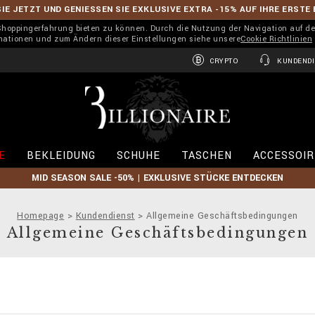
IE JETZT UND GENIESSEN SIE EXKLUSIVE EXTRA -15% AUF IHRE ERSTE
 Shoppingerfahrung bieten zu können. Durch die Nutzung der Navigation auf de
rmationen und zum Ändern dieser Einstellungen siehe unsere
Cookie Richtlinien
CRYPTO
KUNDENDI
B
i
l
l
i
E
BEKLEIDUNG
SCHUHE
TASCHEN
ACCESSOIR
o
n
MID SEASON SALE -50% | EXKLUSIVE STÜCKE ENTDECKEN
a
i
r
Homepage
Kundendienst
Allgemeine Geschäftsbedingungen
e
Allgemeine Geschäftsbedingungen