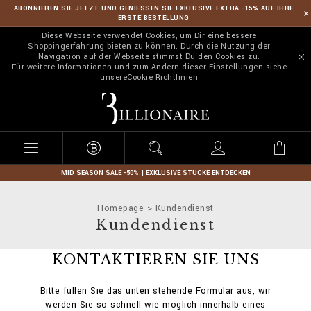
ABONNIEREN SIE JETZT UND GENIESSEN SIE EXKLUSIVE EXTRA -15% AUF IHRE
ERSTE BESTELLUNG
Diese Webseite verwendet Cookies, um Dir eine bessere
Shoppingerfahrung bieten zu können. Durch die Nutzung der
Navigation auf der Webseite stimmst Du den Cookies zu.
Für weitere Informationen und zum Ändern dieser Einstellungen siehe
unsere
Cookie Richtlinien
B
i
l
l
i
o
n
MID SEASON SALE -50% | EXKLUSIVE STÜCKE ENTDECKEN
a
i
Homepage
Kundendienst
r
Kundendienst
e
KONTAKTIEREN SIE UNS
Bitte füllen Sie das unten stehende Formular aus, wir
werden Sie so schnell wie möglich innerhalb eines