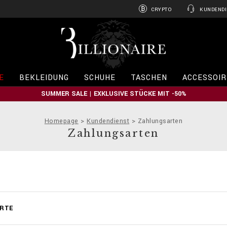
CRYPTO
KUNDENDI
B
i
l
l
i
E
BEKLEIDUNG
SCHUHE
TASCHEN
ACCESSOIR
o
n
SUMMER SALE | EXKLUSIVE STÜCKE MIT -50%
a
i
r
Homepage
Kundendienst
Zahlungsarten
e
Zahlungsarten
ARTE