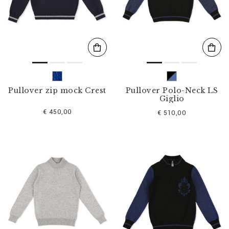
s
u
l
t
a
t
s
p
a
r
Pullover zip mock Crest
Pullover Polo-Neck LS
:
Giglio
€ 450,00
€ 510,00