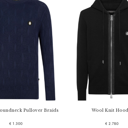
Roundneck Pullover Braids
Wool Knit Hood
€ 1.300
€ 2.780