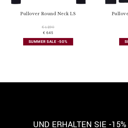
Pullover Round Neck LS
Pullov
€ 1.290
€ 645
SUMMER SALE -50%
S
UND ERHALTEN SIE -15