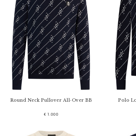
s
e
f
i
l
t
e
r
n
n
a
c
h
:
Round Neck Pullover All-Over BB
Polo L
€ 1.000