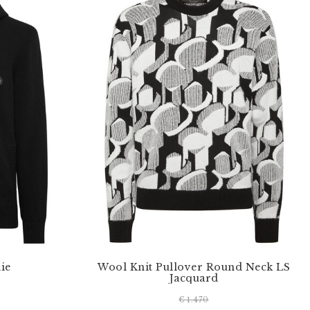
ie
Wool Knit Pullover Round Neck LS
Jacquard
€ 1.470