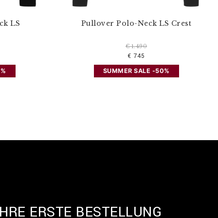
ck LS
Pullover Polo-Neck LS Crest
€ 1.490
€ 745
0%
SUMMER SALE -50%
IHRE ERSTE BESTELLUNG