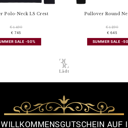
er Polo-Neck LS Crest
Pullover Round Ne
€ 1.490
€ 1.290
€ 745
€ 645
UMMER SALE -50%
SUMMER SALE -5
Lädt
% WILLKOMMENSGUTSCHEIN AUF 