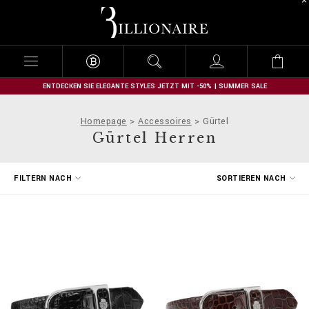
B
i
l
l
i
o
n
ENTDECKEN SIE ELEGANTE STYLES JETZT MIT -50% | SUMMER SALE
a
i
Homepage
Accessoires
Gürtel
r
Gürtel Herren
e
E
FILTERN NACH
SORTIEREN NACH
r
g
e
b
n
i
s
s
e
f
i