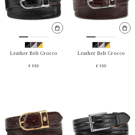
l
t
e
r
n
n
a
c
h
:
Leather Belt Crocco
Leather Belt Crocco
€ 550
€ 550