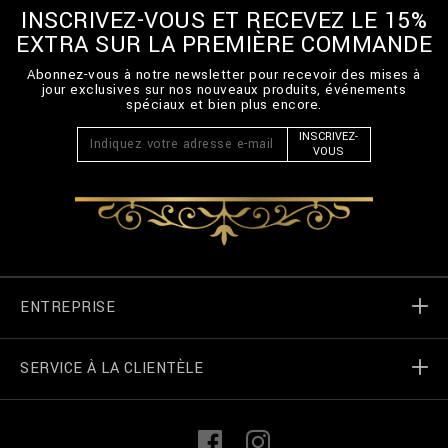
B
INSCRIVEZ-VOUS ET RECEVEZ LE 15%
2
EXTRA SUR LA PREMIÈRE COMMANDE
0
C
Abonnez-vous à notre newsletter pour recevoir des mises à
-
jour exclusives sur nos nouveaux produits, événements
B
spéciaux et bien plus encore.
T
INSCRIVEZ-
K
VOUS
0
8
7
9
-
B
T
E
0
ENTREPRISE
1
4
N
SERVICE À LA CLIENTÈLE
Monde de Billionaire
_
1
4
.
Localizateur de magasin
Mes commandes
L
F
h