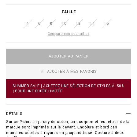
i
l
a
i
TAILLE
t
o
i
n
4
6
8
10
12
14
16
o
a
n
i
Comparaison des tailles
s
r
e
.
A
c
AJOUTER AU PANIER
d
o
d
m
t
/
AJOUTER À MES FAVORIS
o
r
c
o
a
/
SUMMER SALE | ACHETEZ UNE SÉLECTION DE STYLES À -50%
r
f
| POUR UNE DURÉE LIMITÉE
t
r
o
/
p
t
t
-
DÉTAILS
i
s
Sur ce T-shirt en jersey de coton, un scorpion et les lettres de la
o
h
marque sont imprimés sur le devant. Encolure et bord des
n
i
manches côtelés à rayures en jacquard tissé. Couture à deux
s
r