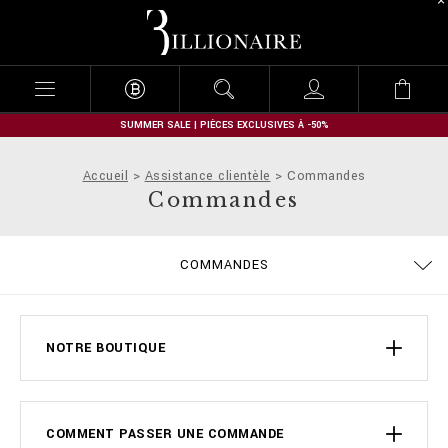
B
i
l
l
i
o
n
SUMMER SALE | PIÈCES EXCLUSIVES À -50%
a
i
Accueil
Assistance clientèle
Commandes
r
Commandes
e
COMMANDES
EXPÉDITION ET REMBOURSEMENT
MODALITÉS DE PAIEMENT
CONDITIONS DE VENTE
CONFIDENTIALITE
COOKIE POLICY
GUIDE TAILLES
EXPÉDITION
STOP FAKE
CONTACTS
IMPRINT
FAQ
NOTRE BOUTIQUE
COMMENT PASSER UNE COMMANDE