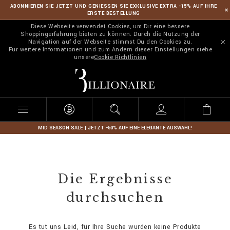
ABONNIEREN SIE JETZT UND GENIESSEN SIE EXKLUSIVE EXTRA -15% AUF IHRE
ERSTE BESTELLUNG
Diese Webseite verwendet Cookies, um Dir eine bessere
Shoppingerfahrung bieten zu können. Durch die Nutzung der
Navigation auf der Webseite stimmst Du den Cookies zu.
Für weitere Informationen und zum Ändern dieser Einstellungen siehe
unsere
Cookie Richtlinien
B
i
l
l
i
o
n
MID SEASON SALE | JETZT -50% AUF EINE ELEGANTE AUSWAHL!
a
i
r
e
Die Ergebnisse
durchsuchen
Es tut uns Leid, für Ihre Suche wurden keine Produkte