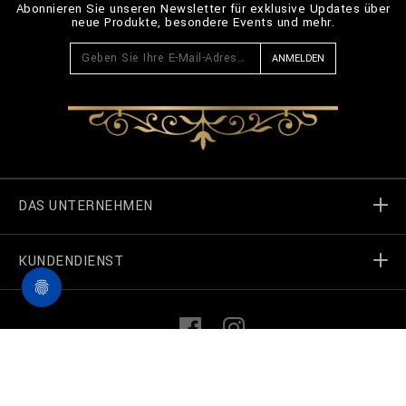
Abonnieren Sie unseren Newsletter für exklusive Updates über
neue Produkte, besondere Events und mehr.
ANMELDEN
DAS UNTERNEHMEN
KUNDENDIENST
Welt von Billionaire
Geschäft finden
Meine Bestellungen
L
F
i
a
n
c
k
e
Treten Sie in Kontakt
Terms und Bedingungen
©
2026
Billionaire Couture — Alle Rechte vorbehalten
e
b
d
o
I
o