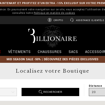
INTENANT ET PROFITEZ D’UN EXTRA -15% EXCLUSIF SUR VOTRE PRE
ience. En poursuivant votre navigation sur ce site, vous acceptez l'utilisation d
consultez notre
Politique en matière de cookies
CRYPTO
ASSISTANCE CLIENTÈLE
B
i
l
l
i
E
VÊTEMENTS
CHAUSSURES
SACS
ACCESSOI
o
n
MID SEASON SALE -50% | DÉCOUVREZ DES PIÈCES EXCLUSIVES
a
i
r
Localisez votre Boutique
e
Distance
RECHERCHER