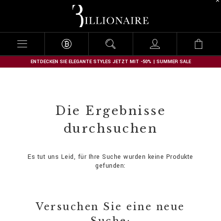
B
i
l
l
i
o
n
ENTDECKEN SIE ELEGANTE STYLES JETZT MIT -50% | SUMMER SALE
a
i
r
e
Die Ergebnisse
durchsuchen
Es tut uns Leid, für Ihre Suche wurden keine Produkte
gefunden:
Versuchen Sie eine neue