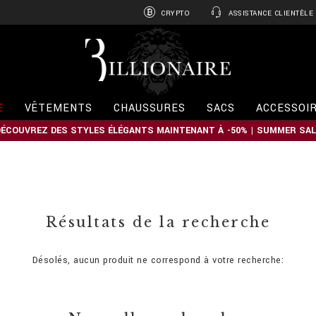
CRYPTO
ASSISTANCE CLIENTÈLE
B
i
l
l
i
E
VÊTEMENTS
CHAUSSURES
SACS
ACCESSOI
o
n
DÉCOUVREZ DES STYLES ÉLÉGANTS MAINTENANT À -50% | SUMMER SAL
a
i
r
e
Résultats de la recherche
Désolés, aucun produit ne correspond à votre recherche: