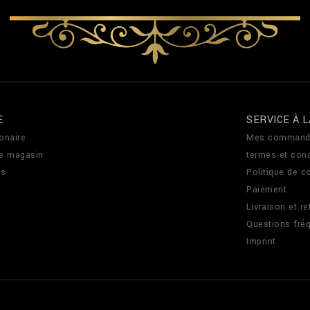
E
SERVICE À L
onaire
Mes command
de magasin
termes et cond
us
Politique de co
Paiement
Livraison et re
Questions fré
Imprint