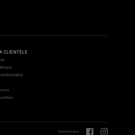
A CLIENTÈLE
es
itions
nfidentialité
tours
quentes
L
F
Suivez-nous
i
a