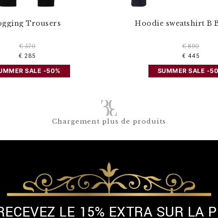
ogging Trousers
Hoodie sweatshirt B 
€ 570
€ 890
€ 285
€ 445
UMMER SALE -50%
SUMMER SALE -5
Chargement plus de produits
 RECEVEZ LE 15% EXTRA SUR LA