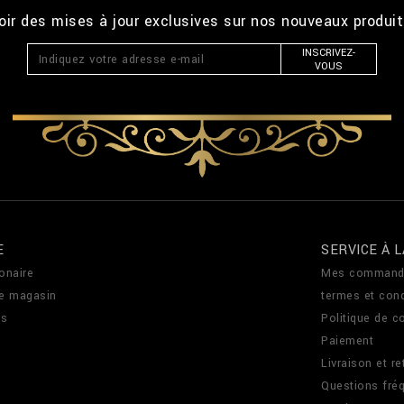
ir des mises à jour exclusives sur nos nouveaux produi
INSCRIVEZ-
VOUS
E
SERVICE À L
onaire
Mes command
de magasin
termes et cond
us
Politique de co
Paiement
Livraison et re
Questions fré