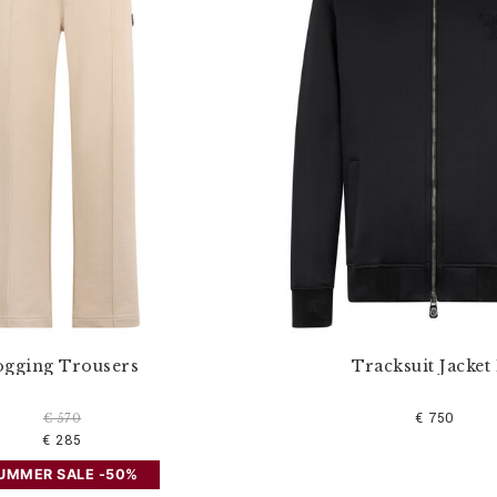
ogging Trousers
Tracksuit Jacket
€ 750
€ 570
€ 285
UMMER SALE -50%