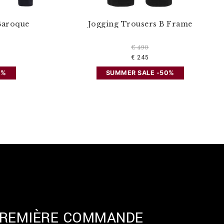
Baroque
Jogging Trousers B Frame
€ 490
€ 245
0%
SUMMER SALE -50%
 PREMIÈRE COMMANDE