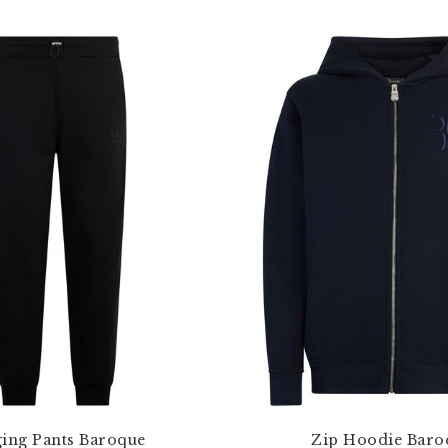
ging Pants Baroque
Zip Hoodie Baro