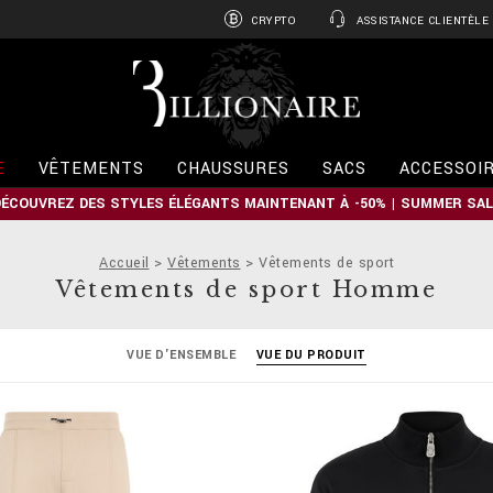
CRYPTO
ASSISTANCE CLIENTÈLE
B
i
l
l
i
E
VÊTEMENTS
CHAUSSURES
SACS
ACCESSOI
o
n
DÉCOUVREZ DES STYLES ÉLÉGANTS MAINTENANT À -50% | SUMMER SAL
a
i
r
Accueil
Vêtements
Vêtements de sport
e
Vêtements de sport Homme
VUE D'ENSEMBLE
VUE DU PRODUIT