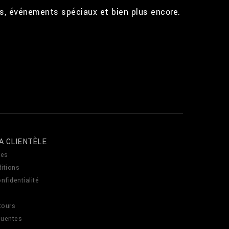
ts, événements spéciaux et bien plus encore.
A CLIENTÈLE
es
itions
nfidentialité
tours
quentes