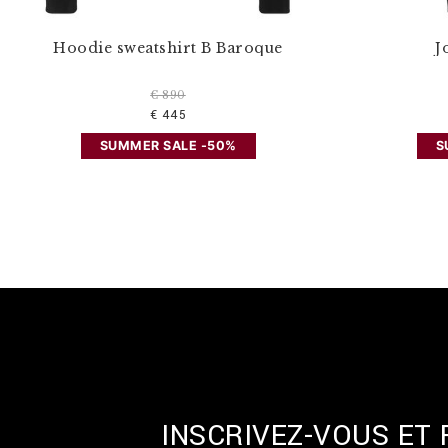
Hoodie sweatshirt B Baroque
J
€ 890
€ 445
SUMMER SALE -50%
S
INSCRIVEZ-VOUS ET