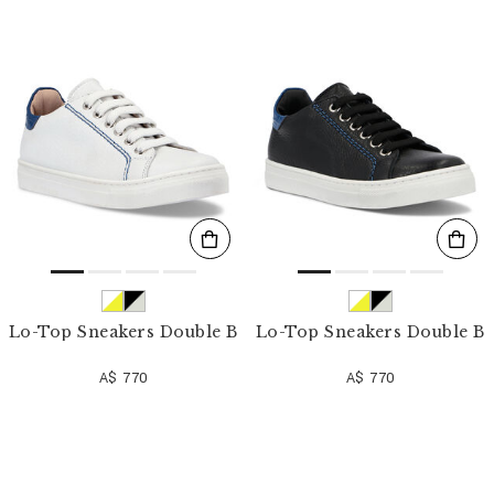
n
i
s
s
e
f
i
l
t
e
r
n
n
a
c
h
:
Lo-Top Sneakers Double B
Lo-Top Sneakers Double B
A$ 770
A$ 770