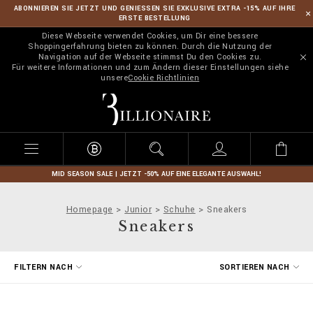
ABONNIEREN SIE JETZT UND GENIESSEN SIE EXKLUSIVE EXTRA -15% AUF IHRE
ERSTE BESTELLUNG
Diese Webseite verwendet Cookies, um Dir eine bessere
Shoppingerfahrung bieten zu können. Durch die Nutzung der
Navigation auf der Webseite stimmst Du den Cookies zu.
Für weitere Informationen und zum Ändern dieser Einstellungen siehe
unsere
Cookie Richtlinien
B
i
l
l
i
o
n
MID SEASON SALE | JETZT -50% AUF EINE ELEGANTE AUSWAHL!
a
i
Homepage
Junior
Schuhe
Sneakers
r
Sneakers
e
E
FILTERN NACH
SORTIEREN NACH
r
g
e
b