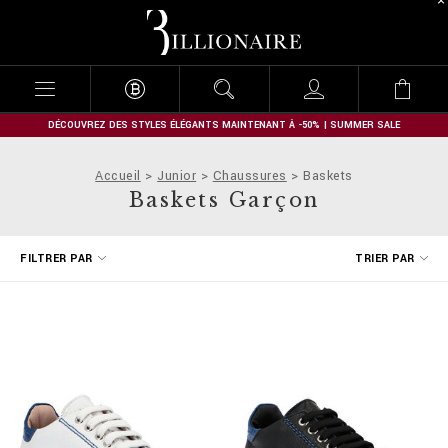
B
i
l
l
i
o
n
DÉCOUVREZ DES STYLES ÉLÉGANTS MAINTENANT À -50% | SUMMER SALE
a
i
Accueil
Junior
Chaussures
Baskets
r
Baskets Garçon
e
A
FILTRER PAR
TRIER PAR
f
f
i
n
e
r
v
o
s
r
é