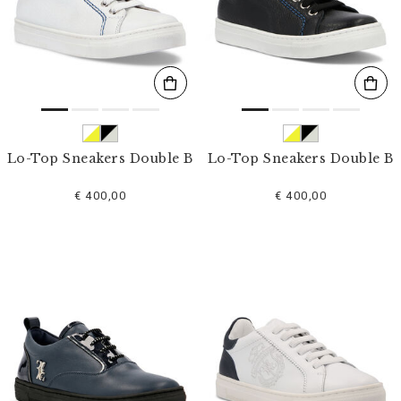
s
u
l
t
a
t
s
p
a
r
Lo-Top Sneakers Double B
Lo-Top Sneakers Double B
:
€ 400,00
€ 400,00