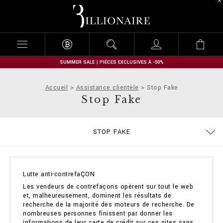
B
i
l
l
i
o
n
SUMMER SALE | PIÈCES EXCLUSIVES À -50%
a
i
Accueil
Assistance clientèle
Stop Fake
r
Stop Fake
e
GUIDE TAILLES
COMMANDES
CONTACTS
IMPRINT
STOP FAKE
EXPÉDITION ET REMBOURSEMENT
MODALITÉS DE PAIEMENT
CONDITIONS DE VENTE
CONFIDENTIALITE
COOKIE POLICY
EXPÉDITION
FAQ
Lutte anti-contrefaÇON
Les vendeurs de contrefaçons opèrent sur tout le web
et, malheureusement, dominent les résultats de
recherche de la majorité des moteurs de recherche. De
nombreuses personnes finissent par donner les
informations de leur carte de crédit sur ces sites sans