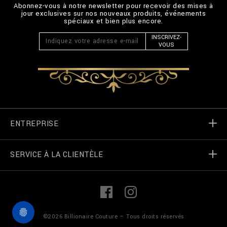
Abonnez-vous à notre newsletter pour recevoir des mises à
jour exclusives sur nos nouveaux produits, événements
spéciaux et bien plus encore.
INSCRIVEZ-
VOUS
ENTREPRISE
SERVICE À LA CLIENTÈLE
Monde de Billionaire
Localizateur de magasin
Mes commandes
L
F
i
a
n
c
k
e
Contactez-nous
termes et conditions
©
2026
Billionaire Couture — Tous droits réservés
e
b