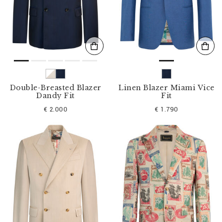
s
u
l
t
a
t
s
p
a
r
Double-Breasted Blazer
Linen Blazer Miami Vice
:
Dandy Fit
Fit
€ 2.000
€ 1.790