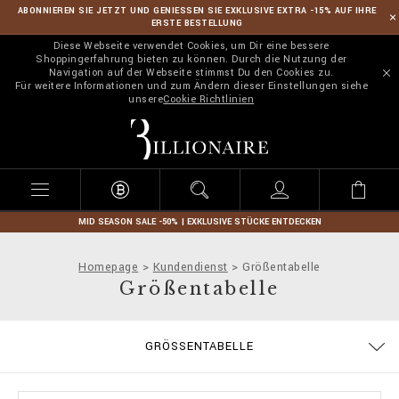
ABONNIEREN SIE JETZT UND GENIESSEN SIE EXKLUSIVE EXTRA -15% AUF IHRE
ERSTE BESTELLUNG
Diese Webseite verwendet Cookies, um Dir eine bessere
Shoppingerfahrung bieten zu können. Durch die Nutzung der
Navigation auf der Webseite stimmst Du den Cookies zu.
Für weitere Informationen und zum Ändern dieser Einstellungen siehe
unsere
Cookie Richtlinien
B
i
l
l
i
o
n
MID SEASON SALE -50% | EXKLUSIVE STÜCKE ENTDECKEN
a
i
Homepage
Kundendienst
Größentabelle
r
Größentabelle
e
BESTELLUNGEN
GRÖSSENTABELLE
ALLGEMEINE GESCHÄFTSBEDINGUNGEN
LIEFERUNG UND RÜCKSENDUNG
DATENSCHUTZBESTIMMUNGEN
ZAHLUNGSARTEN
COOKIE POLICY
IMPRESSUM
STOP FAKE
LIEFERUNG
KONTAKT
FAQ