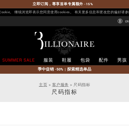
立即订阅，尊享首单专属额外 -15%
okie。 继续浏览即表示您同意使用cookies。 有关更多信息和更改您的偏好请
CR
B
i
l
l
i
SUMMER SALE
服装
鞋履
包袋
配件
男孩
o
n
季中促销 -50% | 探索精选单品
a
i
r
主页
客户服务
尺码指标
e
尺码指标