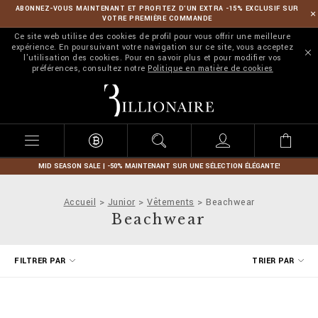
ABONNEZ-VOUS MAINTENANT ET PROFITEZ D’UN EXTRA -15% EXCLUSIF SUR
VOTRE PREMIÈRE COMMANDE
Ce site web utilise des cookies de profil pour vous offrir une meilleure
expérience. En poursuivant votre navigation sur ce site, vous acceptez
l'utilisation des cookies. Pour en savoir plus et pour modifier vos
préférences, consultez notre
Politique en matière de cookies
B
i
l
l
i
o
n
MID SEASON SALE | -50% MAINTENANT SUR UNE SÉLECTION ÉLÉGANTE!
a
i
Accueil
Junior
Vêtements
Beachwear
r
Beachwear
e
A
FILTRER PAR
TRIER PAR
f
f
i
n
e