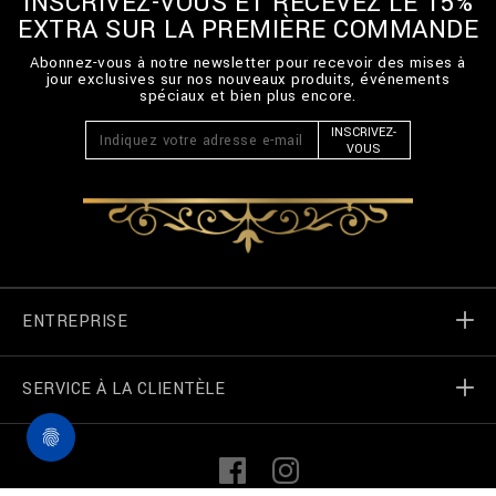
INSCRIVEZ-VOUS ET RECEVEZ LE 15%
EXTRA SUR LA PREMIÈRE COMMANDE
Abonnez-vous à notre newsletter pour recevoir des mises à
jour exclusives sur nos nouveaux produits, événements
spéciaux et bien plus encore.
INSCRIVEZ-
VOUS
ENTREPRISE
SERVICE À LA CLIENTÈLE
Monde de Billionaire
Localizateur de magasin
Mes commandes
L
F
i
a