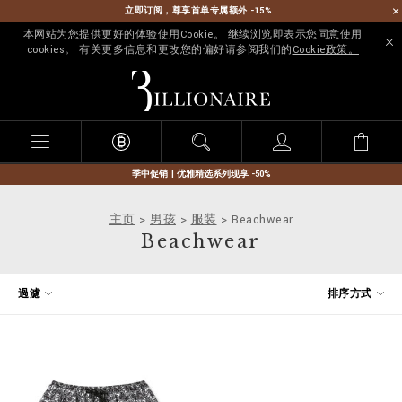
立即订阅，尊享首单专属额外 -15%
本网站为您提供更好的体验使用Cookie。 继续浏览即表示您同意使用
cookies。 有关更多信息和更改您的偏好请参阅我们的
Cookie政策。
B
i
l
l
i
o
n
季中促销 | 优雅精选系列现享 -50%
a
i
主页
男孩
服装
Beachwear
r
Beachwear
e
优
過濾
排序方式
化
您
的
结
果
: