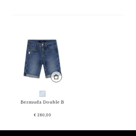
E
0
0
1
N
_
0
7
.
h
t
m
l
Bermuda Double B
€ 280,00