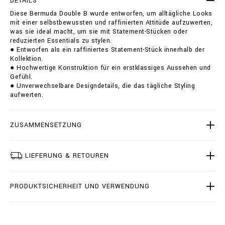
DETAILS
-
i
Diese Bermuda Double B wurde entworfen, um alltägliche Looks
d
o
mit einer selbstbewussten und raffinierten Attitüde aufzuwerten,
o
n
was sie ideal macht, um sie mit Statement-Stücken oder
u
s
reduzierten Essentials zu stylen.
b
● Entworfen als ein raffiniertes Statement-Stück innerhalb der
l
Kollektion.
e
● Hochwertige Konstruktion für ein erstklassiges Aussehen und
-
Gefühl.
b
● Unverwechselbare Designdetails, die das tägliche Styling
/
aufwerten.
B
2
0
C
ZUSAMMENSETZUNG
-
B
D
LIEFERUNG & RETOUREN
T
0
2
PRODUKTSICHERHEIT UND VERWENDUNG
2
7
-
B
T