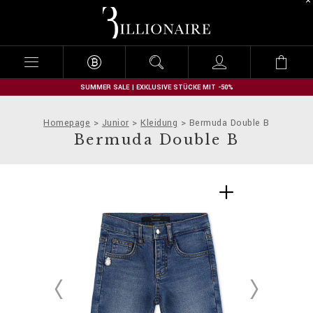
B
i
l
l
i
o
n
SUMMER SALE | EXKLUSIVE STÜCKE MIT -50%
a
i
Homepage
Junior
Kleidung
Bermuda Double B
r
Bermuda Double B
e