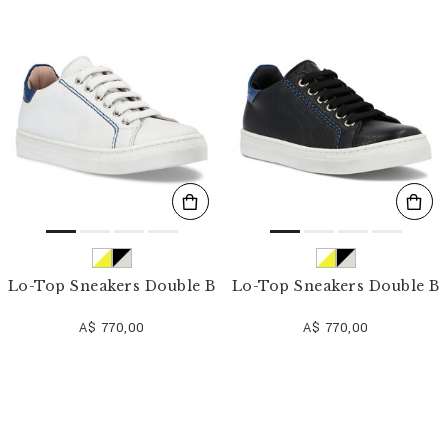
r
v
o
s
r
é
s
u
l
t
a
t
s
p
a
r
Lo-Top Sneakers Double B
Lo-Top Sneakers Double B
:
A$ 770,00
A$ 770,00