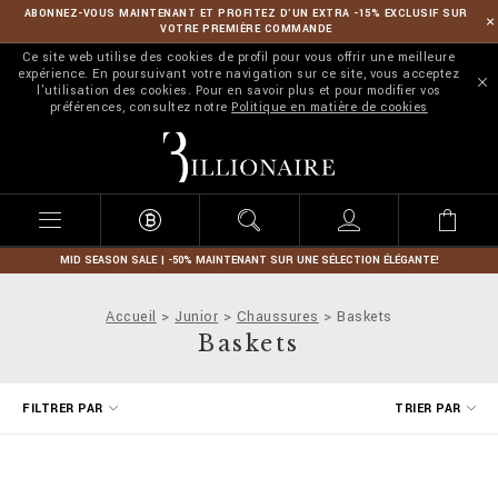
ABONNEZ-VOUS MAINTENANT ET PROFITEZ D’UN EXTRA -15% EXCLUSIF SUR
VOTRE PREMIÈRE COMMANDE
Ce site web utilise des cookies de profil pour vous offrir une meilleure
expérience. En poursuivant votre navigation sur ce site, vous acceptez
l'utilisation des cookies. Pour en savoir plus et pour modifier vos
préférences, consultez notre
Politique en matière de cookies
B
i
l
l
i
o
n
MID SEASON SALE | -50% MAINTENANT SUR UNE SÉLECTION ÉLÉGANTE!
a
i
Accueil
Junior
Chaussures
Baskets
r
Baskets
e
A
FILTRER PAR
TRIER PAR
f
f
i
n
e