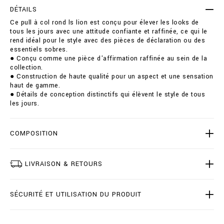
e
t
DÉTAILS
r
i
Ce pull à col rond ls lion est conçu pour élever les looks de
-
o
tous les jours avec une attitude confiante et raffinée, ce qui le
r
n
rend idéal pour le style avec des pièces de déclaration ou des
o
s
essentiels sobres.
u
● Conçu comme une pièce d'affirmation raffinée au sein de la
n
collection.
d
● Construction de haute qualité pour un aspect et une sensation
-
haut de gamme.
n
● Détails de conception distinctifs qui élèvent le style de tous
e
les jours.
c
k
-
l
COMPOSITION
s
-
l
LIVRAISON & RETOURS
i
o
n
SÉCURITÉ ET UTILISATION DU PRODUIT
/
B
2
0