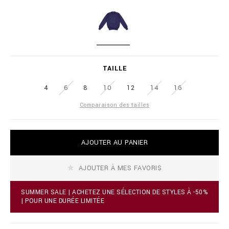
i
l
a
i
t
o
i
n
o
a
D
n
i
A
s
r
R
TAILLE
e
K
.
B
c
4
6
8
10
12
14
16
L
o
U
Comparaison des tailles
m
E
/
t
z
A
AJOUTER AU PANIER
/
d
f
d
r
t
AJOUTER À MES FAVORIS
/
o
p
c
u
a
SUMMER SALE | ACHETEZ UNE SÉLECTION DE STYLES À -50%
l
r
| POUR UNE DURÉE LIMITÉE
l
t
o
o
v
p