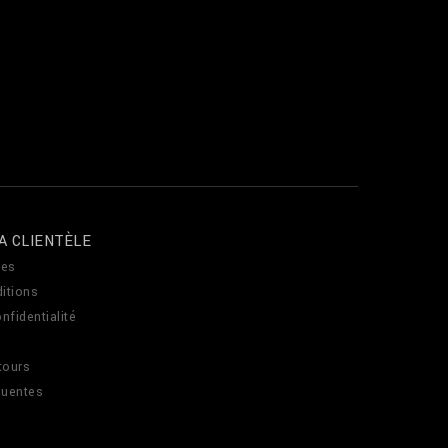
A CLIENTÈLE
es
itions
nfidentialité
tours
quentes