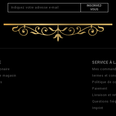
INSCRIVEZ-
VOUS
E
SERVICE À L
onaire
Mes command
de magasin
termes et cond
us
Politique de co
Paiement
Livraison et re
Questions fré
Imprint