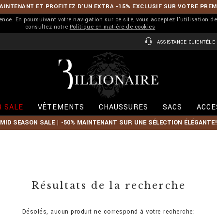
INTENANT ET PROFITEZ D’UN EXTRA -15% EXCLUSIF SUR VOTRE PRE
ience. En poursuivant votre navigation sur ce site, vous acceptez l'utilisation d
consultez notre
Politique en matière de cookies
ASSISTANCE CLIENTÈLE
B
i
l
l
i
 SALE
VÊTEMENTS
CHAUSSURES
SACS
ACCE
o
n
MID SEASON SALE | -50% MAINTENANT SUR UNE SÉLECTION ÉLÉGANTE!
a
i
r
e
Résultats de la recherche
Désolés, aucun produit ne correspond à votre recherche: