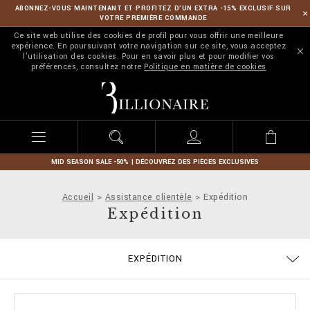
ABONNEZ-VOUS MAINTENANT ET PROFITEZ D’UN EXTRA -15% EXCLUSIF SUR
VOTRE PREMIÈRE COMMANDE
Ce site web utilise des cookies de profil pour vous offrir une meilleure
expérience. En poursuivant votre navigation sur ce site, vous acceptez
l'utilisation des cookies. Pour en savoir plus et pour modifier vos
préférences, consultez notre
Politique en matière de cookies
B
i
l
l
i
o
n
MID SEASON SALE -50% | DÉCOUVREZ DES PIÈCES EXCLUSIVES
a
i
Accueil
Assistance clientèle
Expédition
r
Expédition
e
MODALITÉS DE PAIEMENT
CONDITIONS DE VENTE
CONFIDENTIALITE
COOKIE POLICY
GUIDE TAILLES
COMMANDES
STOP FAKE
CONTACTS
IMPRINT
FAQ
EXPÉDITION
EXPÉDITION ET REMBOURSEMENT