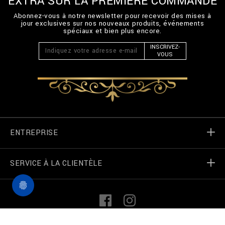
EXTRA SUR LA PREMIÈRE COMMANDE
Abonnez-vous à notre newsletter pour recevoir des mises à
jour exclusives sur nos nouveaux produits, événements
spéciaux et bien plus encore.
INSCRIVEZ-
VOUS
ENTREPRISE
SERVICE À LA CLIENTÈLE
Monde de Billionaire
Localizateur de magasin
Mes commandes
L
F
i
a
n
c
k
e
©
2026
Billionaire Couture — Tous droits réservés