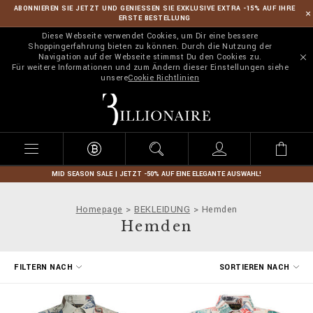
ABONNIEREN SIE JETZT UND GENIESSEN SIE EXKLUSIVE EXTRA -15% AUF IHRE
ERSTE BESTELLUNG
Diese Webseite verwendet Cookies, um Dir eine bessere
Shoppingerfahrung bieten zu können. Durch die Nutzung der
Navigation auf der Webseite stimmst Du den Cookies zu.
Für weitere Informationen und zum Ändern dieser Einstellungen siehe
unsere
Cookie Richtlinien
B
i
l
l
i
o
n
MID SEASON SALE | JETZT -50% AUF EINE ELEGANTE AUSWAHL!
a
i
Homepage
BEKLEIDUNG
Hemden
r
Hemden
e
E
FILTERN NACH
SORTIEREN NACH
r
g
e
b