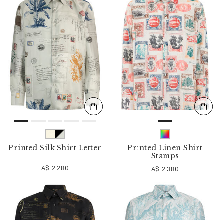
n
i
s
s
e
f
i
l
t
e
r
n
n
a
c
h
:
Printed Silk Shirt Letter
Printed Linen Shirt
Stamps
A$ 2.280
A$ 2.380