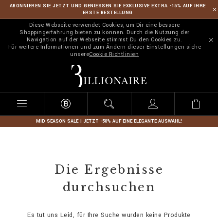
ABONNIEREN SIE JETZT UND GENIESSEN SIE EXKLUSIVE EXTRA -15% AUF IHRE
ERSTE BESTELLUNG
Diese Webseite verwendet Cookies, um Dir eine bessere
Shoppingerfahrung bieten zu können. Durch die Nutzung der
Navigation auf der Webseite stimmst Du den Cookies zu.
Für weitere Informationen und zum Ändern dieser Einstellungen siehe
unsere
Cookie Richtlinien
B
i
l
l
i
o
n
MID SEASON SALE | JETZT -50% AUF EINE ELEGANTE AUSWAHL!
a
i
r
e
Die Ergebnisse
durchsuchen
Es tut uns Leid, für Ihre Suche wurden keine Produkte