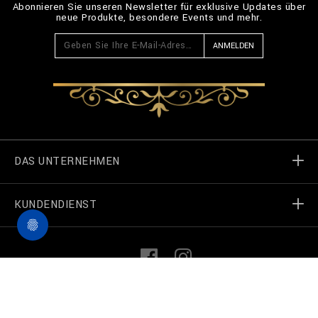
Abonnieren Sie unseren Newsletter für exklusive Updates über
neue Produkte, besondere Events und mehr.
ANMELDEN
DAS UNTERNEHMEN
KUNDENDIENST
Welt von Billionaire
Geschäft finden
Meine Bestellungen
L
F
i
a
n
c
k
e
Treten Sie in Kontakt
Terms und Bedingungen
©
2026
Billionaire Couture — Alle Rechte vorbehalten
e
b
d
o
I
o