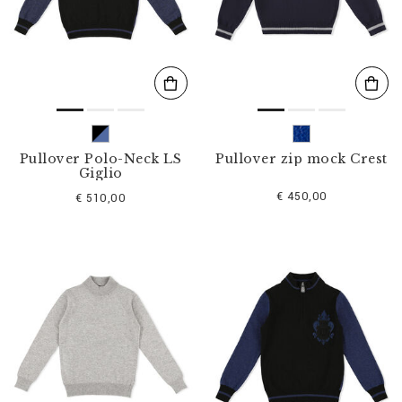
l
t
e
r
n
n
a
c
h
:
Pullover Polo-Neck LS
Pullover zip mock Crest
Giglio
€ 450,00
€ 510,00