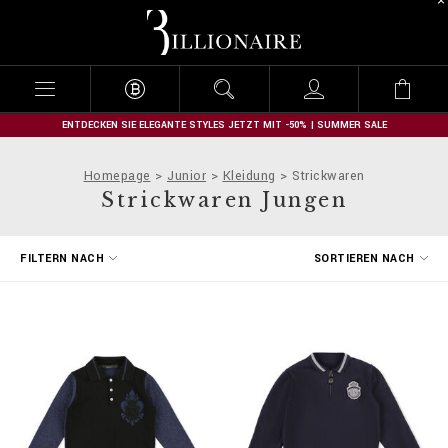
B
i
l
l
i
o
n
ENTDECKEN SIE ELEGANTE STYLES JETZT MIT -50% | SUMMER SALE
a
i
Homepage
Junior
Kleidung
Strickwaren
r
Strickwaren Jungen
e
E
FILTERN NACH
SORTIEREN NACH
r
g
e
b
n
i
s
s
e
f
i